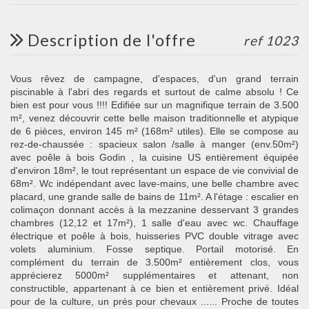
description de l'offre
ref 1023
Vous rêvez de campagne, d'espaces, d'un grand terrain
piscinable à l'abri des regards et surtout de calme absolu ! Ce
bien est pour vous !!!! Edifiée sur un magnifique terrain de 3.500
m², venez découvrir cette belle maison traditionnelle et atypique
de 6 pièces, environ 145 m² (168m² utiles). Elle se compose au
rez-de-chaussée : spacieux salon /salle à manger (env.50m²)
avec poêle à bois Godin , la cuisine US entièrement équipée
d'environ 18m², le tout représentant un espace de vie convivial de
68m². Wc indépendant avec lave-mains, une belle chambre avec
placard, une grande salle de bains de 11m². A l'étage : escalier en
colimaçon donnant accès à la mezzanine desservant 3 grandes
chambres (12,12 et 17m²), 1 salle d'eau avec wc. Chauffage
électrique et poêle à bois, huisseries PVC double vitrage avec
volets aluminium. Fosse septique. Portail motorisé. En
complément du terrain de 3.500m² entièrement clos, vous
apprécierez 5000m² supplémentaires et attenant, non
constructible, appartenant à ce bien et entièrement privé. Idéal
pour de la culture, un prés pour chevaux ...... Proche de toutes