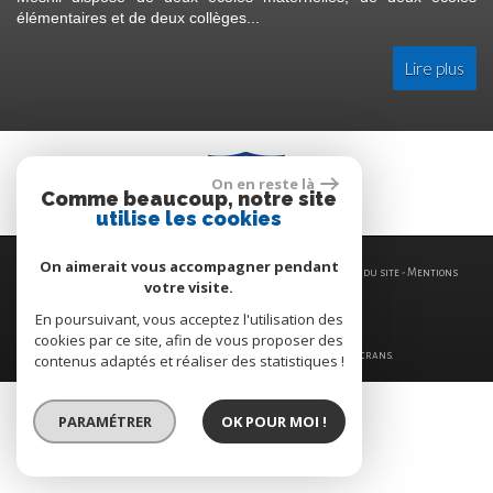
élémentaires et de deux collèges...
Lire plus
On en reste là
Comme beaucoup, notre site
utilise les cookies
On aimerait vous accompagner pendant
© 2026 | Tous droits réservés | Traduction powered by Google -
Plan du site
-
Mentions
votre visite.
légales
-
Nos honoraires
-
Partenaires
-
Admin
-
Politique RGPD
En poursuivant, vous acceptez l'utilisation des
cookies par ce site, afin de vous proposer des
Site internet compatible multi-supports,
un seul site adaptable à tous les types d'écrans.
contenus adaptés et réaliser des statistiques !
PARAMÉTRER
OK POUR MOI !