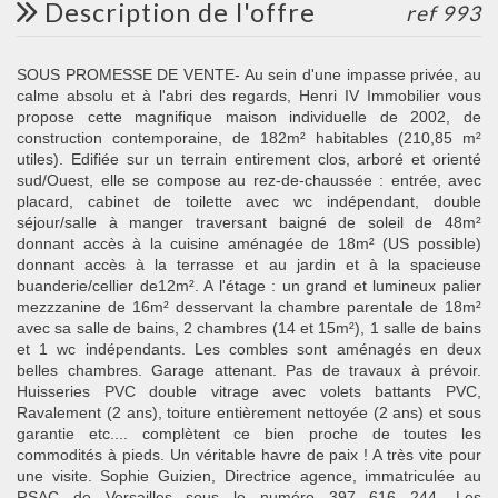
description de l'offre
ref 993
SOUS PROMESSE DE VENTE- Au sein d'une impasse privée, au
calme absolu et à l'abri des regards, Henri IV Immobilier vous
propose cette magnifique maison individuelle de 2002, de
construction contemporaine, de 182m² habitables (210,85 m²
utiles). Edifiée sur un terrain entirement clos, arboré et orienté
sud/Ouest, elle se compose au rez-de-chaussée : entrée, avec
placard, cabinet de toilette avec wc indépendant, double
séjour/salle à manger traversant baigné de soleil de 48m²
donnant accès à la cuisine aménagée de 18m² (US possible)
donnant accès à la terrasse et au jardin et à la spacieuse
buanderie/cellier de12m². A l'étage : un grand et lumineux palier
mezzzanine de 16m² desservant la chambre parentale de 18m²
avec sa salle de bains, 2 chambres (14 et 15m²), 1 salle de bains
et 1 wc indépendants. Les combles sont aménagés en deux
belles chambres. Garage attenant. Pas de travaux à prévoir.
Huisseries PVC double vitrage avec volets battants PVC,
Ravalement (2 ans), toiture entièrement nettoyée (2 ans) et sous
garantie etc.... complètent ce bien proche de toutes les
commodités à pieds. Un véritable havre de paix ! A très vite pour
une visite. Sophie Guizien, Directrice agence, immatriculée au
RSAC de Versailles sous le numéro 397 616 244. Les