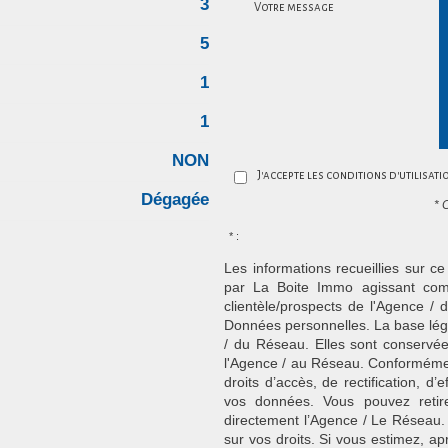
3
Votre message
5
1
1
NON
J'accepte les conditions d'utilisat
Dégagée
* 
* :
Les informations recueillies sur ce
par La Boite Immo agissant comm
clientèle/prospects de l'Agence 
Données personnelles. La base légal
/ du Réseau. Elles sont conservé
l'Agence / au Réseau. Conformément
droits d’accès, de rectification, d’
vos données. Vous pouvez retir
directement l’Agence / Le Réseau.
sur vos droits. Si vous estimez, ap