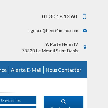
01 30 16 13 60
agence@henri4immo.com
9, Porte Henri IV
78320 Le Mesnil Saint Denis
nce
Alerte E-Mail
Nous Contacter